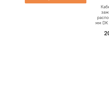
Каб
заж
распо
мм DK
2