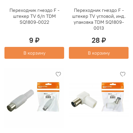
Переходник гнездо F -
Переходник гнездо F -
штекер TV б/п TDM
штекер TV угловой, инд.
SQ1809-0022
упаковка TDM SQ1809-
0013
9 ₽
28 ₽
В корзину
В корзину