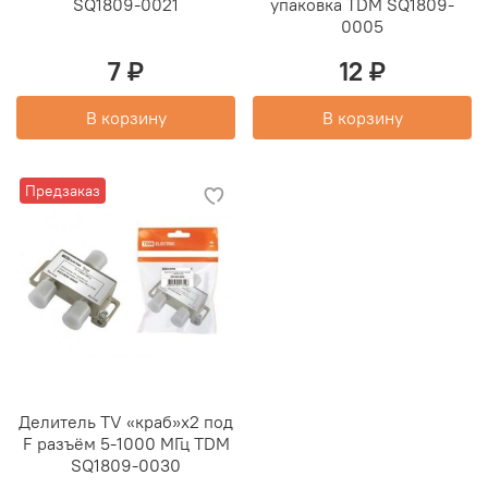
SQ1809-0021
упаковка TDM SQ1809-
0005
7 ₽
12 ₽
В корзину
В корзину
Предзаказ
Делитель TV «краб»х2 под
F разъём 5-1000 МГц TDM
SQ1809-0030