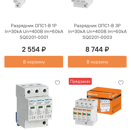
Разрядник ОПС1-В 1Р
Разрядник ОПС1-В 3Р
In=30kA Un=400B Im=60kA
In=30kA Un=400B Im=60kA
SQ0201-0001
SQ0201-0003
2 554 ₽
8 744 ₽
В корзину
В корзину
Предзаказ