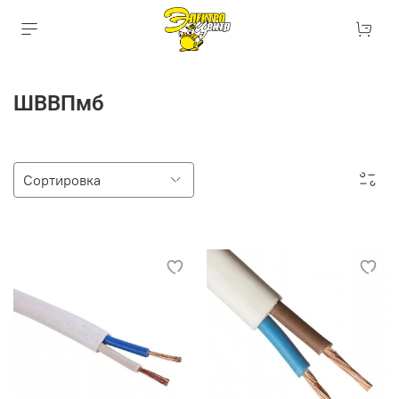
ШВВПмб