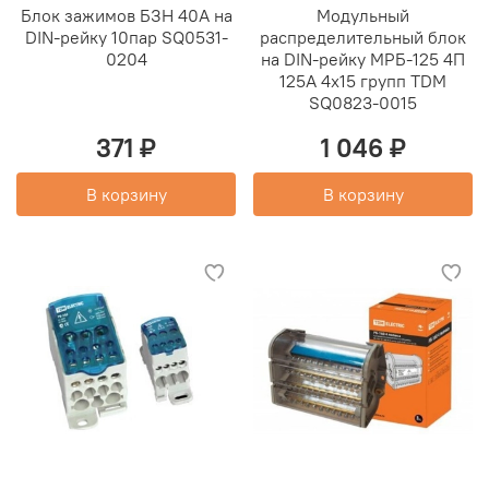
Блок зажимов БЗН 40А на
Модульный
DIN-рейку 10пар SQ0531-
распределительный блок
0204
на DIN-рейку МРБ-125 4П
125А 4х15 групп TDM
SQ0823-0015
371 ₽
1 046 ₽
В корзину
В корзину