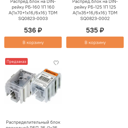
Распред.блок на DIN-
Распред.блок на DIN-
рейку РБ-160 1П 160
рейку РБ-125 1П 125
А(1х70+1х16/6х16) TDM
А(1х35+16/6х16) TDM
SQ0823-0003
SQ0823-0002
536 ₽
535 ₽
В корзину
В корзину
Предзаказ
Распределительный блок
проходной РБП-35 (1х35 -