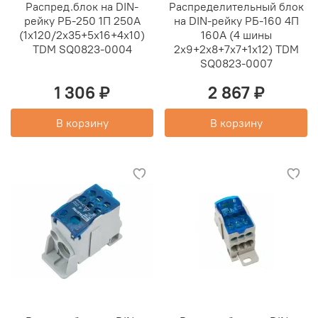
Распред.блок на DIN-
Распределительный блок
рейку РБ-250 1П 250А
на DIN-рейку РБ-160 4П
(1х120/2х35+5х16+4х10)
160А (4 шины
TDM SQ0823-0004
2x9+2x8+7x7+1x12) TDM
SQ0823-0007
1 306 ₽
2 867 ₽
В корзину
В корзину