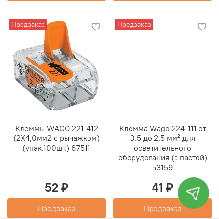
Предзаказ
Предзаказ
Клеммы WAGO 221-412
Клемма Wago 224-111 от
(2Х4,0мм2 с рычажком)
0.5 до 2.5 мм² для
(упак.100шт.) 67511
осветительного
оборудования (с пастой)
53159
52 ₽
41 ₽
Предзаказ
Предзаказ