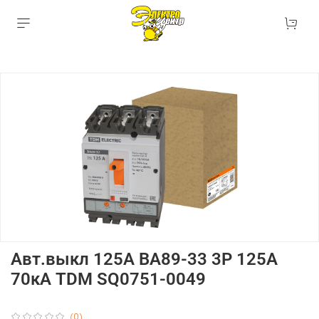
Авт.выкл 125А ВА89-33 3Р 125А
70кА TDM SQ0751-0049
(0)