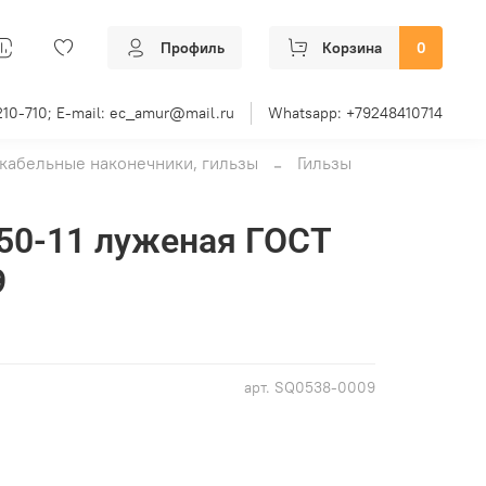
Профиль
Корзина
0
210-710; E-mail: ec_amur@mail.ru
Whatsapp: +79248410714
кабельные наконечники, гильзы
Гильзы
50-11 луженая ГОСТ
9
арт.
SQ0538-0009