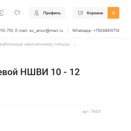
Профиль
Корзина
0
210-710; E-mail: ec_amur@mail.ru
Whatsapp: +79248410714
кабельные наконечники, гильзы
вой НШВИ 10 - 12
арт.
79451