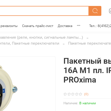
 реквизиты
Скачать прайс-лист
Доставка
Тел.: 8(4162)
равления (реле, кнопки, сигнальные лампы...)
нители, Пакетные переключатели
Пакетные переключате
Пакетный в
16А М1 пл. I
PROxima
(0)
Наличие:
В наличии