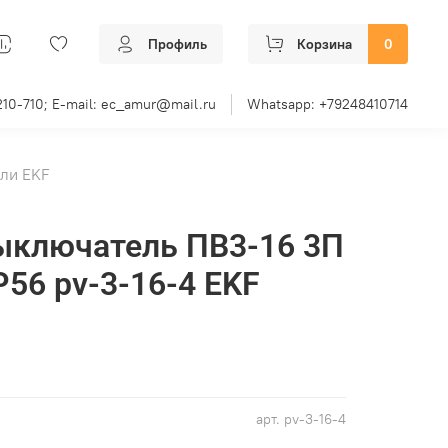
Профиль
Корзина
0
210-710; E-mail: ec_amur@mail.ru
Whatsapp: +79248410714
ли EKF
ыключатель ПВ3-16 3П
P56 pv-3-16-4 EKF
арт.
pv-3-16-4