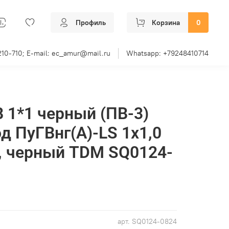
Профиль
Корзина
0
210-710; E-mail: ec_amur@mail.ru
Whatsapp: +79248410714
 1*1 черный (ПВ-3)
д ПуГВнг(А)-LS 1х1,0
, черный TDM SQ0124-
арт.
SQ0124-0824