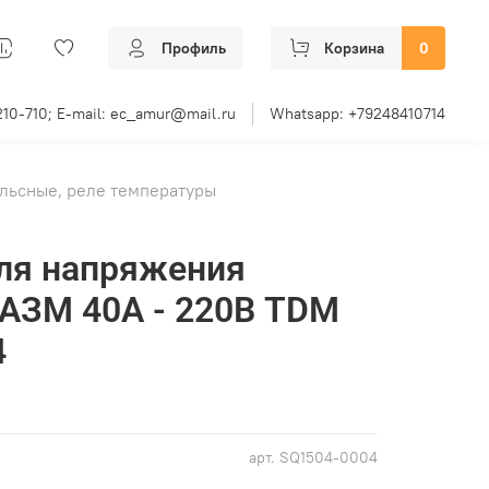
Профиль
Корзина
0
210-710; E-mail: ec_amur@mail.ru
Whatsapp: +79248410714
льсные, реле температуры
ля напряжения
AЗМ 40А - 220В TDM
4
арт.
SQ1504-0004