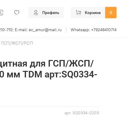
Профиль
Корзина
0
210-710; E-mail: ec_amur@mail.ru
Whatsapp: +79248410714
и ГСП/ЖСП/РСП
щитная для ГСП/ЖСП/
0 мм TDM арт:SQ0334-
арт.
SQ0334-0203