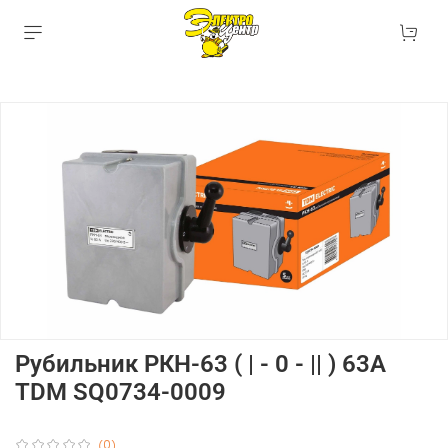
Рубильник РКН-63 ( | - 0 - || ) 63А
TDM SQ0734-0009
(0)