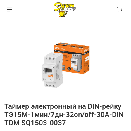
Таймер электронный на DIN-рейку
ТЭ15М-1мин/7дн-32on/off-30А-DIN
TDM SQ1503-0037