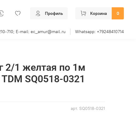
Профиль
Корзина
0
210-710; E-mail: ec_amur@mail.ru
Whatsapp: +79248410714
г 2/1 желтая по 1м
) TDM SQ0518-0321
арт.
SQ0518-0321