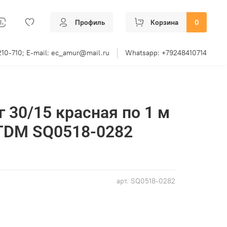
Профиль
Корзина
0
210-710; E-mail: ec_amur@mail.ru
Whatsapp: +79248410714
 30/15 красная по 1 м
 TDM SQ0518-0282
арт.
SQ0518-0282