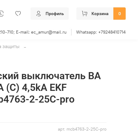
Профиль
Корзина
0
210-710; E-mail: ec_amur@mail.ru
Whatsapp: +79248410714
а защиты
ский выключатель ВА
А (C) 4,5kA EKF
4763-2-25C-pro
арт.
mcb4763-2-25C-pro